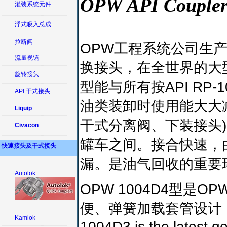
OPW API Coupler
灌装系统元件
浮式吸入总成
拉断阀
OPW工程系统公司生产的
流量视镜
换接头，在全世界的大型
旋转接头
型能与所有按API RP
API 干式接头
油类装卸时使用能大大
Liquip
干式分离阀、下装接头
Civacon
罐车之间。接合快速，
快速接头及干式接头
漏。是油气回收的重要
Autolok
OPW 1004D4型是
便、弹簧加载套管设计
Kamlok
1004D3 is the latest g