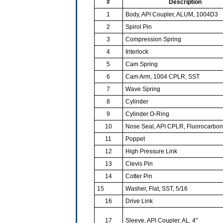
#
Description
1
Body, API Coupler, ALUM, 1004D3
2
Spirol Pin
3
Compression Spring
4
Interlock
5
Cam Spring
6
Cam Arm, 1004 CPLR, SST
7
Wave Spring
8
Cylinder
9
Cylinder O-Ring
10
Nose Seal, API CPLR, Fluorocarbon
11
Poppet
12
High Pressure Link
13
Clevis Pin
14
Cotter Pin
15
Washer, Flat, SST, 5/16
16
Drive Link
17
Sleeve, API Coupler, AL, 4"