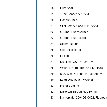
18
Dust Seal
19
Tube Spacer, API, SST
20
Handle Shaft
21
Stuff Box, API and LOK, SSST
22
O-Ring, Fluorocarbon
23
O-Ring, Fluorocarbon
24
Sleeve Bearing
25
Operating Handle
26
Loctite
27
Nut, Hex, CST, ZP, 3/8"-24
28
Washer, Nord-lock, SST, NL 10ss
29
6-20 X 3/16" Long Thread Screw
30
Load Distribution Washer
31
Roller Bearing
32
Distorted Thread Nut, 10mm
33
Nameplate, 1004D3-0402, Fluoroc