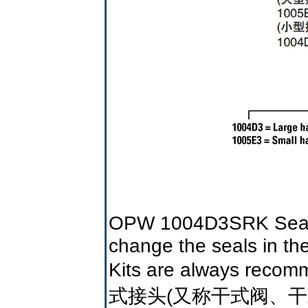
OPW 1004D3SRK Seal R
change the seals in t
Kits are always reco
式接头(又称干式阀、干式