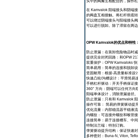
头中的阀瓣互相配合的，操作杠
在 Kamvalok 阳端接
的阀盘互相接触。将杠杆彻底转
可以绕过阴端接头与阳端接头阀
可以进行脱卸。除了滞留在两边
OPW Kamvalok的优点和特性
防止泄漏：在装卸危险物品时减
提供完全封闭回路：和OPW 
双重保护：OPW Kamvalo
简单易用：简单的连接和脱卸设
坚固耐用：根据-高质量标准设
快速凸轮/沟槽设计：平滑简易
手柄杠杆驱动：开关手柄保证接
360° 方向：阴端可以任何方
阳端单体设计，消除泄漏途径。
防止泄漏：只有和 Kamval
操作可靠： 简易的弹簧驱动提
优化流量：内部稳流器平稳液流
内螺纹：可连接外螺纹和喉管接
连接简单：易于连接槽车、中间
特制法兰端：特别订购。
弹簧驱动提升结构：保证快速封
多种密封：Buna-N, Viton, Teflon