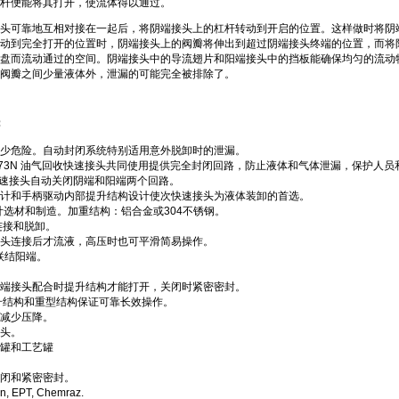
杆便能将其打开，使流体得以通过。
头和阴端接头可靠地互相对接在一起后，将阴端接头上的杠杆转动到开启的位置。这样做时
动到完全打开的位置时，阴端接头上的阀瓣将伸出到超过阴端接头终端的位置，而将
盘而流动通过的空间。阴端接头中的导流翅片和阳端接头中的挡板能确保均匀的流动
阀瓣之间少量液体外，泄漏的可能完全被排除了。
：
少危险。自动封闭系统特别适用意外脱卸时的泄漏。
2173N 油气回收快速接头共同使用提供完全封闭回路，防止液体和气体泄漏，保护人
ks 快速接头自动关闭阴端和阳端两个回路。
计和手柄驱动内部提升结构设计使次快速接头为液体装卸的首选。
计选材和制造。加重结构：铝合金或304不锈钢。
连接和脱卸。
头连接后才流液，高压时也可平滑简易操作。
向联结阳端。
ok 阳端接头配合时提升结构才能打开，关闭时紧密密封。
升结构和重型结构保证可靠长效操作。
减少压降。
头。
罐和工艺罐
闭和紧密密封。
, EPT, Chemraz.