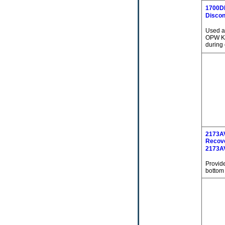
1700D
Disc
Used at
OPW Kam
during 
2173A
Recove
217
Provide
bottom 