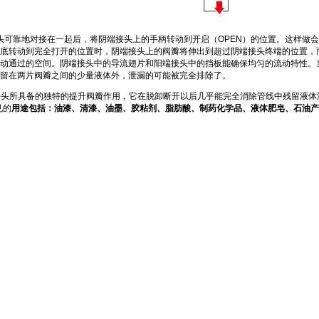
阴端接头可靠地对接在一起后，将阴端接头上的手柄转动到开启（OPEN）的位置。这样
底转动到完全打开的位置时，阴端接头上的阀瓣将伸出到超过阴端接头终端的位置，
动通过的空间。阴端接头中的导流翅片和阳端接头中的挡板能确保均匀的流动特性。当
留在两片阀瓣之间的少量液体外，泄漏的可能被完全排除了。
式快换接头所具备的独特的提升阀瓣作用，它在脱卸断开以后几乎能完全消除管线中残留液体泄
见的
用途包括：油漆、清漆、油墨、胶粘剂、脂肪酸、制药化学品、液体肥皂、石油产