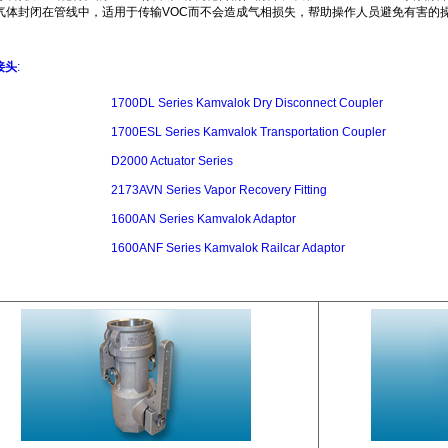
流失的气体封闭在管线中，适用于传输VOC而不会造成气相损失，帮助操作人员避免有害
速接头
:
1700DL Series Kamvalok Dry Disconnect Coupler
1700ESL Series Kamvalok Transportation Coupler
D2000 Actuator Series
2173AVN Series Vapor Recovery Fitting
1600AN Series Kamvalok Adaptor
1600ANF Series Kamvalok Railcar Adaptor