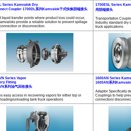
L Series Kamvalok
Dry
1700ESL Series Kam
onnect Coupler 1700DL系列Kamvalok干式快换阴端接头
用阴端接头
 liquid transfer points where product loss could occur,
Transportation Couple
valoks provide a reliable solution to prevent spillage
Industry standard dry 
connection or disconnection.
truck applications.
VN Series Vapor
1600AN Series Kamv
ry Fitting
1600AN系列Kamva
3AVN系列油气回收接头
Adaptor Specifically 
s easy access in recovering vapors for either top or
Couplings to help prev
loading/unloading tank truck operations
connection/ disconnec