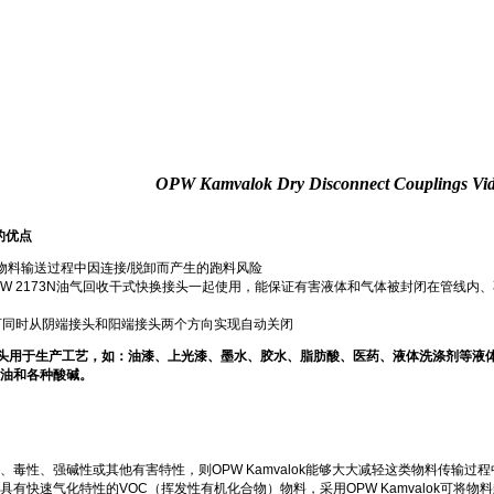
OPW Kamvalok Dry Disconnect Couplings Vi
的优点
性物料输送过程中因连接/脱卸而产生的跑料风险
OPW 2173N油气回收干式快换接头一起使用，能保证有害液体和气体被封闭在管线
loks可同时从阴端接头和阳端接头两个方向实现自动关闭
漏快速接头用于生产工艺，如：油漆、上光漆、墨水、胶水、脂肪酸、医药、液体洗涤剂等液体
油和各种酸碱。
毒性、强碱性或其他有害特性，则OPW Kamvalok能够大大减轻这类物料传输过
有快速气化特性的VOC（挥发性有机化合物）物料，采用OPW Kamvalok可将