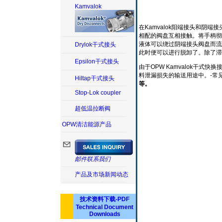
Kamvalok
在Kamvalok阳端接头和
相配的阀盘互相接触。将手柄彻
液体可以绕过阴端接头阀盘而流
Drylok干式接头
此时便可以进行脱卸了。除了滞
Epsilon干式接头
由于OPW Kamvalok干
料泄漏损失的输送用途中。-常
Hiltap干式接头
等。
Stop-Lok coupler
超低温拉断阀
OPW清洁能源产品
邮件联系我们
产品及市场新闻动态
技术资料下载-PDF
Technical Document
Downloads