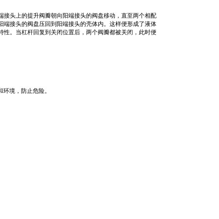
将阴端接头上的提升阀瓣朝向阳端接头的阀盘移动，直至两个相配
阳端接头的阀盘压回到阳端接头的壳体内。这样便形成了液体
特性。当杠杆回复到关闭位置后，两个阀瓣都被关闭，此时便
员和环境，防止危险。