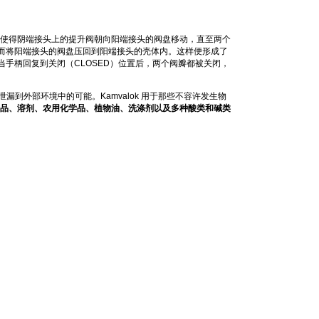
做会使得阴端接头上的提升阀朝向阳端接头的阀盘移动，直至两个
而将阳端接头的阀盘压回到阳端接头的壳体内。这样便形成了
手柄回复到关闭（CLOSED）位置后，两个阀瓣都被关闭，
漏到外部环境中的可能。Kamvalok 用于那些不容许发生物
品、溶剂、农用化学品、植物油、洗涤剂以及多种酸类和碱类