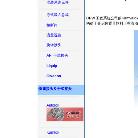
灌装系统元件
浮式吸入总成
OPW 工程系统公司的Kam
柄处于开启位置且物料正在流动
拉断阀
流量视镜
旋转接头
API 干式接头
Liquip
Civacon
快速接头及干式接头
Autolok
Kamlok