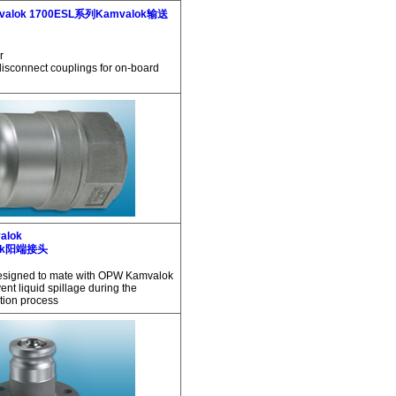
valok
1700ESL系列Kamvalok输送
r
disconnect couplings for on-board
alok
lok阳端接头
designed to mate with OPW Kamvalok
ent liquid spillage during the
tion process