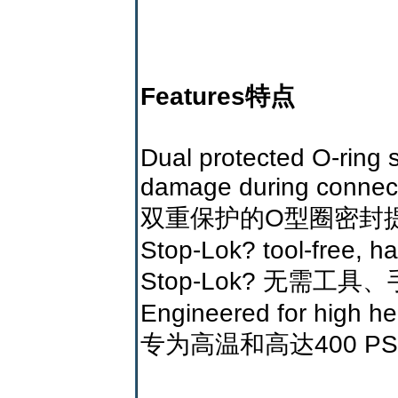
Features特点
Dual protected O-ring 
damage during connec
双重保护的O型圈密封
Stop-Lok? tool-free, h
Stop-Lok? 无需工
Engineered for high he
专为高温和高达400 P