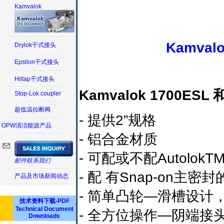
Kamvalok
Kamval
Drylok干式接头
Epsilon干式接头
Hiltap干式接头
Kamvalok 1700E
Stop-Lok coupler
超低温拉断阀
- 提供2”规格
OPW清洁能源产品
- 铝合金材质
- 可配或不配Autolok
邮件联系我们
- 配 有Snap-on主
产品及市场新闻动态
- 简单凸轮—滑槽设计
技术资料下载-PDF
Technical Document
- 全方位操作—阴端
Downloads