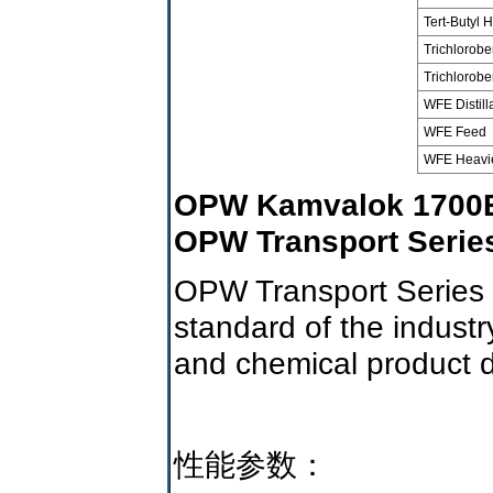
Tert-Butyl
Trichlorob
Trichlorob
WFE Distill
WFE Feed
WFE Heavi
OPW Kamvalok 1700ES
OPW Transport Serie
OPW Transport Series 
standard of the indust
and chemical product d
性能参数：