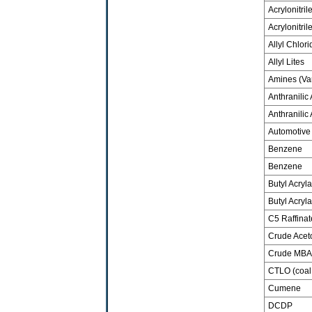
Acrylonitril
Acrylonitril
Allyl Chlori
Allyl Lites
Amines (Va
Anthranilic
Anthranilic
Automotive
Benzene
Benzene
Butyl Acryla
Butyl Acryl
C5 Raffinat
Crude Acet
Crude MBA
CTLO (coal t
Cumene
DCDP