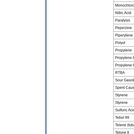
Monochloro
Nitirc Acid
Paralysis
Peperzine
Piperylene
Polyol
Propylene
Propylene 
Propylene 
RTBA
Sour Gasol
Spent Caus
Styrene
Styrene
Sulfuric Ac
Tebol 99
Telene (tob
Telone II