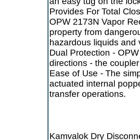
an easy tug on the lock
Provides For Total Clo
OPW 2173N Vapor Reco
property from dangerou
hazardous liquids and 
Dual Protection - OPW
directions - the couple
Ease of Use - The simp
actuated internal poppet
transfer operations.
Kamvalok Dry Disconn