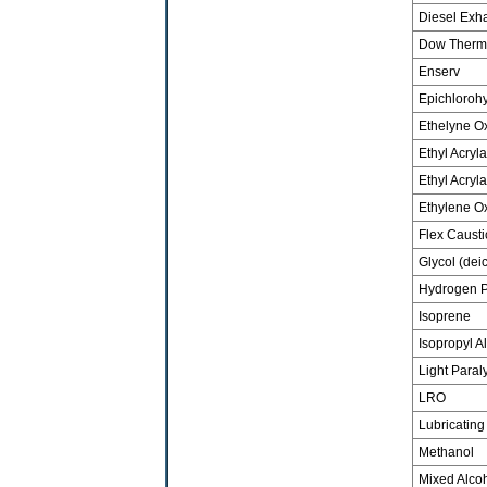
Diesel Exha
Dow Therm
Enserv
Epichloroh
Ethelyne O
Ethyl Acryla
Ethyl Acryla
Ethylene O
Flex Causti
Glycol (deic
Hydrogen P
Isoprene
Isopropyl A
Light Paraly
LRO
Lubricating
Methanol
Mixed Alco